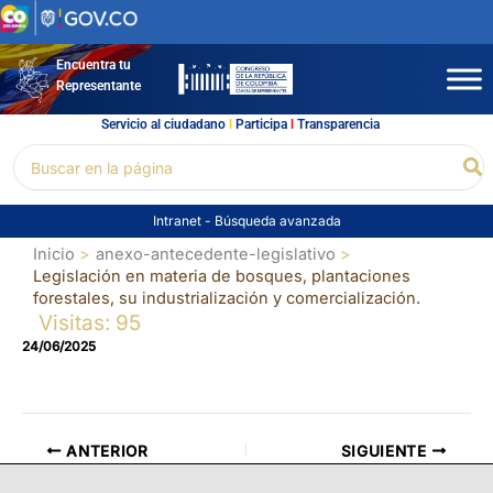
Ir
al
contenido
Encuentra tu
Representante
Servicio al ciudadano
l
Participa
l
Transparencia
Buscar
Bu
por:
Intranet
-
Búsqueda avanzada
Inicio
anexo-antecedente-legislativo
Legislación en materia de bosques, plantaciones
forestales, su industrialización y comercialización.
Visitas: 95
24/06/2025
ANTERIOR
SIGUIENTE