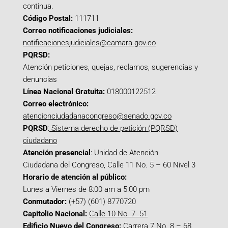
continua.
Código Postal:
111711
Correo notificaciones judiciales:
notificacionesjudiciales@camara.gov.co
PQRSD:
Atención peticiones, quejas, reclamos, sugerencias y
denuncias
Línea Nacional Gratuita:
018000122512
Correo electrónico:
atencionciudadanacongreso@senado.gov.co
PQRSD
:
Sistema derecho de petición (PQRSD)
ciudadano
Atención presencial
: Unidad de Atención
Ciudadana del Congreso, Calle 11 No. 5 – 60 Nivel 3
Horario de atención al público:
Lunes a Viernes de 8:00 am a 5:00 pm
Conmutador:
(+57) (601) 8770720
Capitolio Nacional:
Calle 10 No. 7- 51
Edificio Nuevo del Congreso:
Carrera 7 No. 8 – 68