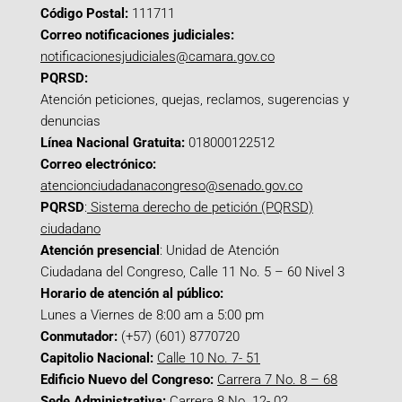
Código Postal:
111711
Correo notificaciones judiciales:
notificacionesjudiciales@camara.gov.co
PQRSD:
Atención peticiones, quejas, reclamos, sugerencias y
denuncias
Línea Nacional Gratuita:
018000122512
Correo electrónico:
atencionciudadanacongreso@senado.gov.co
PQRSD
:
Sistema derecho de petición (PQRSD)
ciudadano
Atención presencial
: Unidad de Atención
Ciudadana del Congreso, Calle 11 No. 5 – 60 Nivel 3
Horario de atención al público:
Lunes a Viernes de 8:00 am a 5:00 pm
Conmutador:
(+57) (601) 8770720
Capitolio Nacional:
Calle 10 No. 7- 51
Edificio Nuevo del Congreso:
Carrera 7 No. 8 – 68
Sede Administrativa:
Carrera 8 No. 12- 02