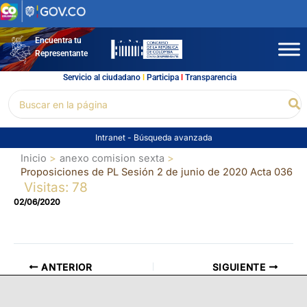
Ir
al
contenido
Encuentra tu
Representante
Servicio al ciudadano
l
Participa
l
Transparencia
Buscar
Bu
por:
Intranet
-
Búsqueda avanzada
Inicio
anexo comision sexta
Proposiciones de PL Sesión 2 de junio de 2020 Acta 036
Visitas: 78
02/06/2020
ANTERIOR
SIGUIENTE