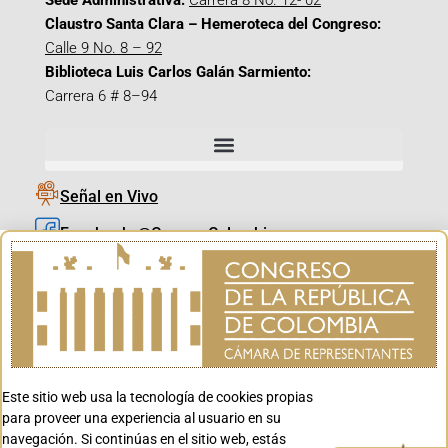
Sede Administrativa:
Carrera 8 No. 12- 02
Claustro Santa Clara – Hemeroteca del Congreso:
Calle 9 No. 8 – 92
Biblioteca Luis Carlos Galán Sarmiento:
Carrera 6 # 8–94
Señal en Vivo
Facebook_@CamaraColombia
Instagram_@CamaraColombia
X_@CamaraColombia
Youtube_@CamaraColombia
Tiktok_@CamaraColombia
Este sitio web usa la tecnología de cookies propias
Youtube_@CanalCongreso
para proveer una experiencia al usuario en su
navegación. Si continúas en el sitio web, estás