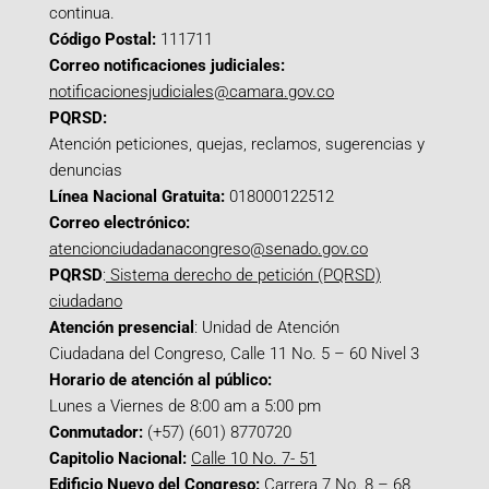
continua.
Código Postal:
111711
Correo notificaciones judiciales:
notificacionesjudiciales@camara.gov.co
PQRSD:
Atención peticiones, quejas, reclamos, sugerencias y
denuncias
Línea Nacional Gratuita:
018000122512
Correo electrónico:
atencionciudadanacongreso@senado.gov.co
PQRSD
:
Sistema derecho de petición (PQRSD)
ciudadano
Atención presencial
: Unidad de Atención
Ciudadana del Congreso, Calle 11 No. 5 – 60 Nivel 3
Horario de atención al público:
Lunes a Viernes de 8:00 am a 5:00 pm
Conmutador:
(+57) (601) 8770720
Capitolio Nacional:
Calle 10 No. 7- 51
Edificio Nuevo del Congreso:
Carrera 7 No. 8 – 68