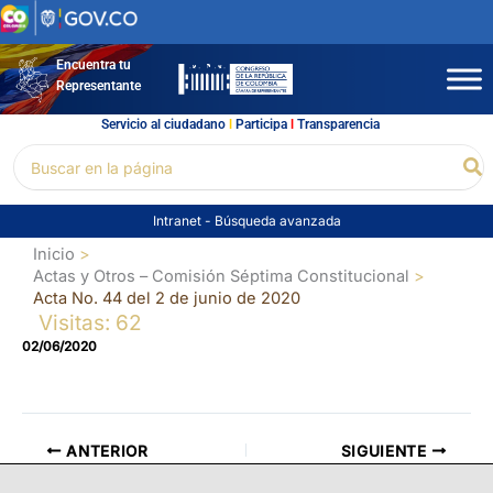
Ir
al
contenido
Encuentra tu
Representante
Servicio al ciudadano
l
Participa
l
Transparencia
Buscar
Bu
por:
Intranet
-
Búsqueda avanzada
Inicio
Actas y Otros – Comisión Séptima Constitucional
Acta No. 44 del 2 de junio de 2020
Visitas: 62
02/06/2020
ANTERIOR
SIGUIENTE