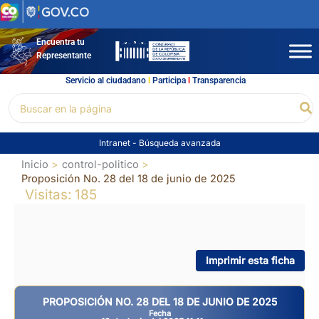
Ir
al
contenido
Encuentra tu
Representante
Servicio al ciudadano
l
Participa
l
Transparencia
Buscar
Bu
por:
Intranet
-
Búsqueda avanzada
Inicio
control-politico
Proposición No. 28 del 18 de junio de 2025
Visitas: 185
Imprimir esta ficha
PROPOSICIÓN NO. 28 DEL 18 DE JUNIO DE 2025
Fecha