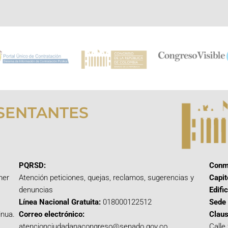
SENTANTES
PQRSD:
Conm
mer
Atención peticiones, quejas, reclamos, sugerencias y
Capit
denuncias
Edifi
Línea Nacional Gratuita:
018000122512
Sede 
inua.
Correo electrónico:
Claus
atencionciudadanacongreso@senado.gov.co
Calle