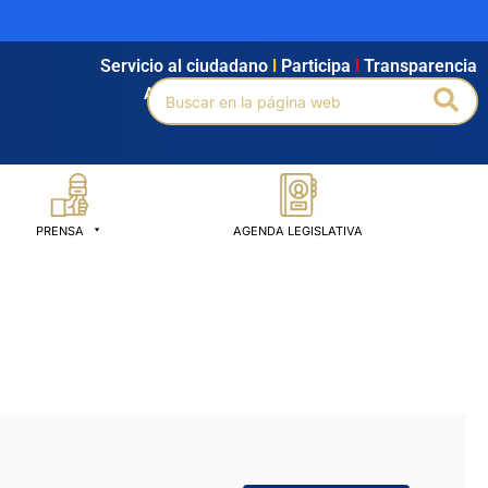
Servicio al ciudadano
l
Participa
l
Transparencia
Buscar
Bus
Agendamiento
l
Intranet
l
Búsqueda avanzada
por:
PRENSA
AGENDA LEGISLATIVA