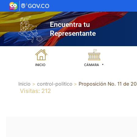
Ir
al
contenido
Encuentra tu
Representante
INICIO
CÁMARA
Inicio
control-politico
Proposición No. 11 de 2
Visitas: 212