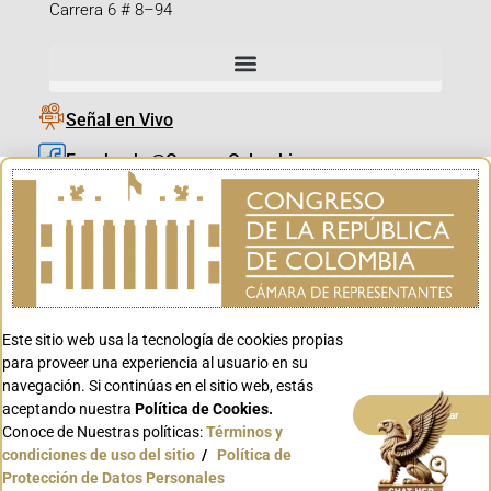
Carrera 6 # 8–94
Señal en Vivo
Facebook_@CamaraColombia
Instagram_@CamaraColombia
X_@CamaraColombia
Youtube_@CamaraColombia
Tiktok_@CamaraColombia
Este sitio web usa la tecnología de cookies propias
Youtube_@CanalCongreso
para proveer una experiencia al usuario en su
navegación. Si continúas en el sitio web, estás
aceptando nuestra
Política de Cookies.
Aceptar
Conoce de Nuestras políticas:
Términos y
condiciones de uso del sitio
/
Política de
Conoce GOV.CO
Protección de Datos Personales