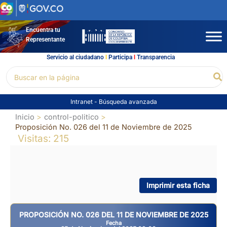
Ir
al
contenido
Encuentra tu
Representante
Servicio al ciudadano
l
Participa
l
Transparencia
Buscar
Bu
por:
Intranet
-
Búsqueda avanzada
Inicio
control-politico
Proposición No. 026 del 11 de Noviembre de 2025
Visitas: 215
Imprimir esta ficha
PROPOSICIÓN NO. 026 DEL 11 DE NOVIEMBRE DE 2025
Fecha