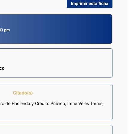
Imprimir esta ficha
13 pm
ico
Citado(s)
tro de Hacienda y Crédito Público, Irene Véles Torres,