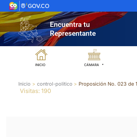
Ir
al
contenido
Encuentra tu
Representante
INICIO
CÁMARA
Inicio
control-politico
Proposición No. 023 de
Visitas: 190