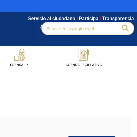
Servicio al ciudadano
l
Participa
l
Transparencia
Buscar
Bus
Agendamiento
l
Intranet
l
Búsqueda avanzada
por:
PRENSA
AGENDA LEGISLATIVA