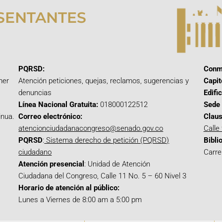
SENTANTES
PQRSD:
Conm
mer
Atención peticiones, quejas, reclamos, sugerencias y
Capit
denuncias
Edifi
Línea Nacional Gratuita:
018000122512
Sede 
inua.
Correo electrónico:
Claus
atencionciudadanacongreso@senado.gov.co
Calle
PQRSD
:
Sistema derecho de petición (PQRSD)
Bibli
ciudadano
Carre
Atención presencial
: Unidad de Atención
Ciudadana del Congreso, Calle 11 No. 5 – 60 Nivel 3
Horario de atención al público:
Lunes a Viernes de 8:00 am a 5:00 pm