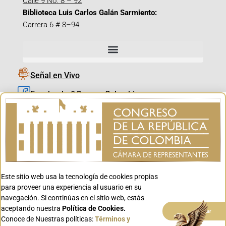
Calle 9 No. 8 – 92
Biblioteca Luis Carlos Galán Sarmiento:
Carrera 6 # 8–94
Señal en Vivo
Facebook_@CamaraColombia
Instagram_@CamaraColombia
X_@CamaraColombia
Youtube_@CamaraColombia
Tiktok_@CamaraColombia
Este sitio web usa la tecnología de cookies propias
Youtube_@CanalCongreso
para proveer una experiencia al usuario en su
navegación. Si continúas en el sitio web, estás
aceptando nuestra
Política de Cookies.
Aceptar
Conoce de Nuestras políticas:
Términos y