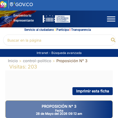
Ir
al
contenido
Encuentra tu
Representante
Servicio al ciudadano
l
Participa
l
Transparencia
Buscar
Bu
por:
Intranet
-
Búsqueda avanzada
Inicio
control-politico
Proposición N° 3
Visitas: 203
Imprimir esta ficha
PROPOSICIÓN N° 3
Fecha
28 de Mayo del 2026 09:12 am