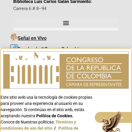
Biblioteca Luis Carlos Galán Sarmiento:
Carrera 6 # 8–94
Señal en Vivo
Facebook_@CamaraColombia
Instagram_@CamaraColombia
X_@CamaraColombia
Youtube_@CamaraColombia
Tiktok_@CamaraColombia
Este sitio web usa la tecnología de cookies propias
Youtube_@CanalCongreso
para proveer una experiencia al usuario en su
navegación. Si continúas en el sitio web, estás
aceptando nuestra
Política de Cookies.
Aceptar
Conoce de Nuestras políticas:
Términos y
condiciones de uso del sitio
/
Política de
Conoce GOV.CO