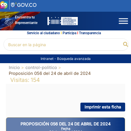
Ir
al
contenido
Encuentra tu
Representante
Servicio al ciudadano
l
Participa
l
Transparencia
Buscar
Bu
por:
Intranet
-
Búsqueda avanzada
Inicio
control-politico
Proposición 056 del 24 de abril de 2024
Visitas: 154
Imprimir esta ficha
PROPOSICIÓN 056 DEL 24 DE ABRIL DE 2024
Fecha