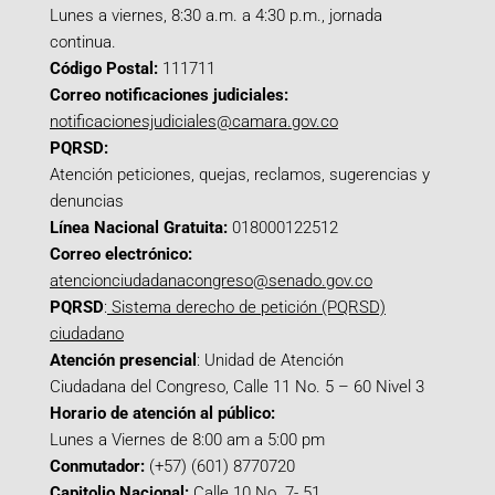
Lunes a viernes, 8:30 a.m. a 4:30 p.m., jornada
continua.
Código Postal:
111711
Correo notificaciones judiciales:
notificacionesjudiciales@camara.gov.co
PQRSD:
Atención peticiones, quejas, reclamos, sugerencias y
denuncias
Línea Nacional Gratuita:
018000122512
Correo electrónico:
atencionciudadanacongreso@senado.gov.co
PQRSD
:
Sistema derecho de petición (PQRSD)
ciudadano
Atención presencial
: Unidad de Atención
Ciudadana del Congreso, Calle 11 No. 5 – 60 Nivel 3
Horario de atención al público:
Lunes a Viernes de 8:00 am a 5:00 pm
Conmutador:
(+57) (601) 8770720
Capitolio Nacional:
Calle 10 No. 7- 51