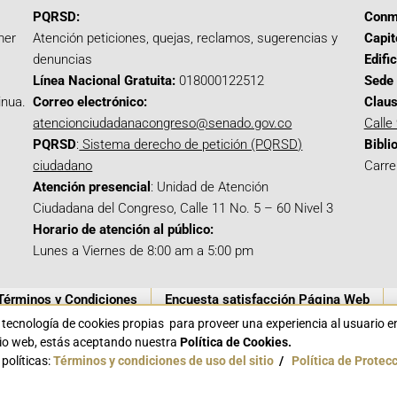
PQRSD:
Conm
mer
Atención peticiones, quejas, reclamos, sugerencias y
Capit
denuncias
Edifi
Línea Nacional Gratuita:
018000122512
Sede 
inua.
Correo electrónico:
Claus
atencionciudadanacongreso@senado.gov.co
Calle
PQRSD
:
Sistema derecho de petición (PQRSD)
Bibli
ciudadano
Carre
Atención presencial
: Unidad de Atención
Ciudadana del Congreso, Calle 11 No. 5 – 60 Nivel 3
Horario de atención al público:
Lunes a Viernes de 8:00 am a 5:00 pm
Términos y Condiciones
Encuesta satisfacción Página Web
a tecnología de cookies propias para proveer una experiencia al usuario 
itio web, estás aceptando nuestra
Política de Cookies.
políticas:
Términos y condiciones de uso del sitio
/
Política de Protec