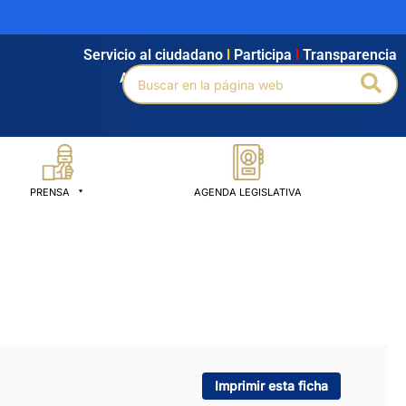
Servicio al ciudadano
l
Participa
l
Transparencia
Buscar
Bus
Agendamiento
l
Intranet
l
Búsqueda avanzada
por:
PRENSA
AGENDA LEGISLATIVA
Imprimir esta ficha