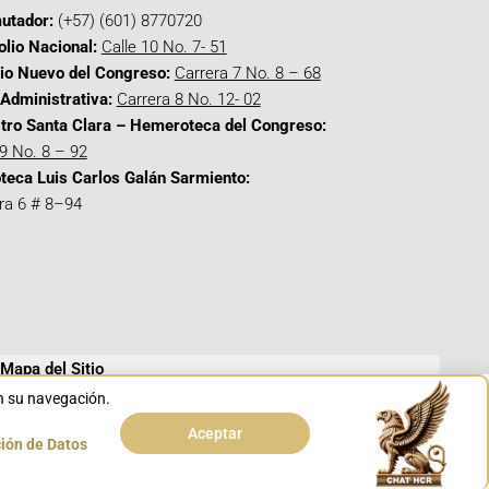
utador:
(+57) (601) 8770720
olio Nacional:
Calle 10 No. 7- 51
cio Nuevo del Congreso:
Carrera 7 No. 8 – 68
Administrativa:
Carrera 8 No. 12- 02
tro Santa Clara – Hemeroteca del Congreso:
 9 No. 8 – 92
oteca Luis Carlos Galán Sarmiento:
ra 6 # 8–94
Mapa del Sitio
en su navegación.
Aceptar
ción de Datos
Conoce GOV.CO