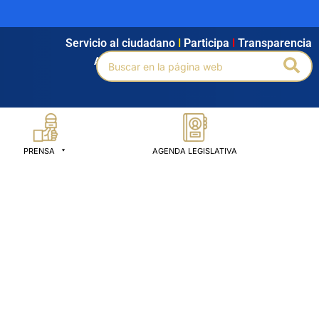
Servicio al ciudadano
l
Participa
l
Transparencia
Buscar
Bus
Agendamiento
l
Intranet
l
Búsqueda avanzada
por:
PRENSA
AGENDA LEGISLATIVA