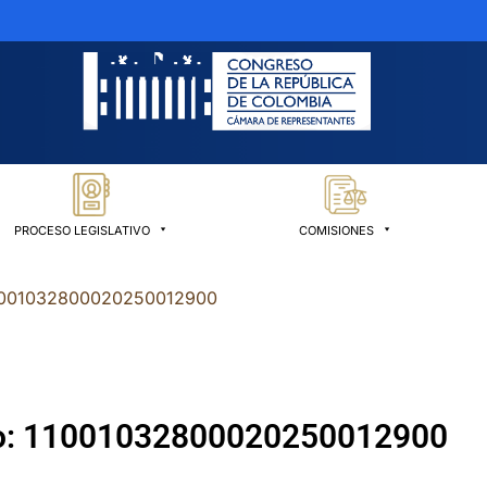
PROCESO LEGISLATIVO
COMISIONES
 11001032800020250012900
ado: 11001032800020250012900