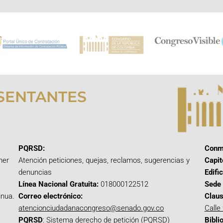
SENTANTES
PQRSD:
Conm
mer
Atención peticiones, quejas, reclamos, sugerencias y
Capit
denuncias
Edifi
Línea Nacional Gratuita:
018000122512
Sede 
inua.
Correo electrónico:
Claus
atencionciudadanacongreso@senado.gov.co
Calle
PQRSD
:
Sistema derecho de petición (PQRSD)
Bibli