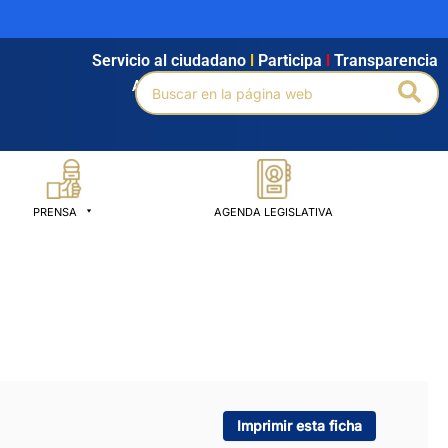
Servicio al ciudadano
l
Participa
l
Transparencia
Buscar
Bus
Agendamiento
l
Intranet
l
Búsqueda avanzada
por:
PRENSA
AGENDA LEGISLATIVA
Imprimir esta ficha