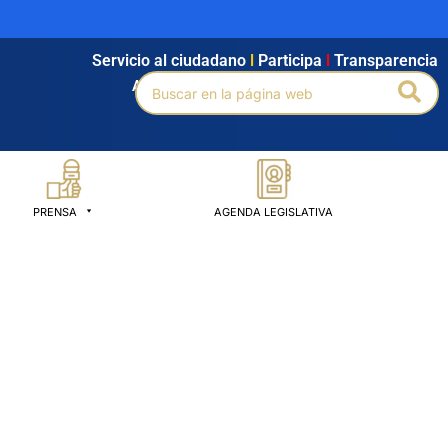
Servicio al ciudadano
l
Participa
l
Transparencia
Buscar
Bus
Agendamiento
l
Intranet
l
Búsqueda avanzada
por:
PRENSA
AGENDA LEGISLATIVA