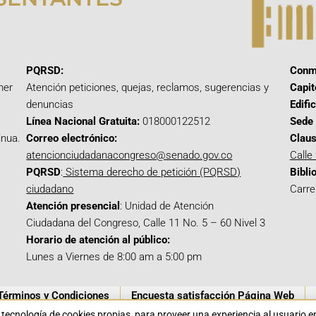
PQRSD:
Conm
mer
Atención peticiones, quejas, reclamos, sugerencias y
Capit
denuncias
Edifi
Línea Nacional Gratuita:
018000122512
Sede 
inua.
Correo electrónico:
Claus
atencionciudadanacongreso@senado.gov.co
Calle
PQRSD
:
Sistema derecho de petición (PQRSD)
Bibli
ciudadano
Carre
Atención presencial
: Unidad de Atención
Ciudadana del Congreso, Calle 11 No. 5 – 60 Nivel 3
Horario de atención al público:
Lunes a Viernes de 8:00 am a 5:00 pm
Términos y Condiciones
Encuesta satisfacción Página Web
a tecnología de cookies propias para proveer una experiencia al usuario 