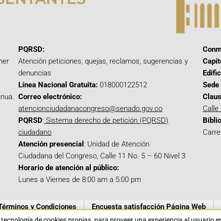
PQRSD:
Conm
mer
Atención peticiones, quejas, reclamos, sugerencias y
Capit
denuncias
Edifi
Línea Nacional Gratuita:
018000122512
Sede 
inua.
Correo electrónico:
Claus
atencionciudadanacongreso@senado.gov.co
Calle
PQRSD
:
Sistema derecho de petición (PQRSD)
Bibli
ciudadano
Carre
Atención presencial
: Unidad de Atención
Ciudadana del Congreso, Calle 11 No. 5 – 60 Nivel 3
Horario de atención al público:
Lunes a Viernes de 8:00 am a 5:00 pm
Términos y Condiciones
Encuesta satisfacción Página Web
a tecnología de cookies propias para proveer una experiencia al usuario 