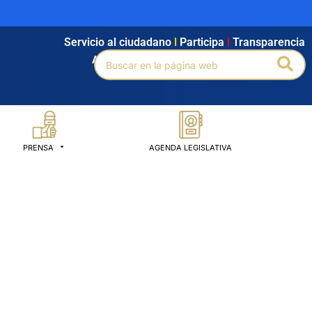
Servicio al ciudadano
l
Participa
l
Transparencia
Buscar
Bus
Agendamiento
l
Intranet
l
Búsqueda avanzada
por:
PRENSA
AGENDA LEGISLATIVA