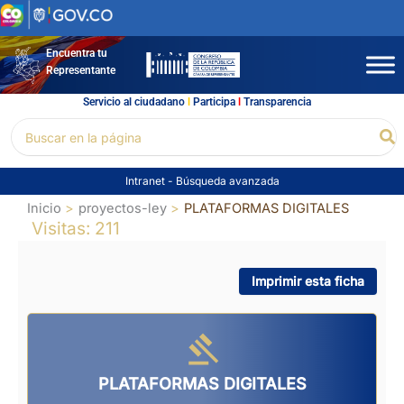
Ir
al
contenido
Encuentra tu
Representante
Servicio al ciudadano
l
Participa
l
Transparencia
Buscar
Bu
por:
Intranet
-
Búsqueda avanzada
Inicio
proyectos-ley
PLATAFORMAS DIGITALES
Visitas: 211
Imprimir esta ficha
PLATAFORMAS DIGITALES