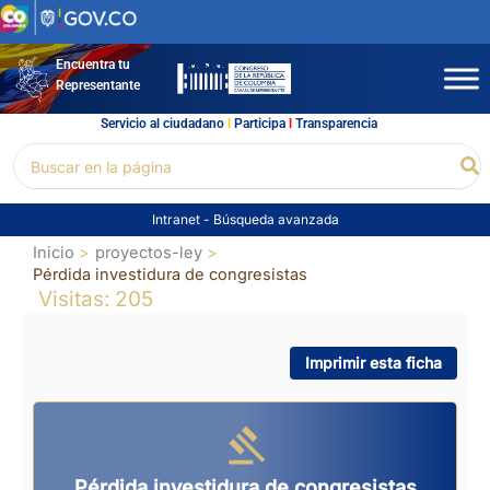
Ir
al
contenido
Encuentra tu
Representante
Servicio al ciudadano
l
Participa
l
Transparencia
Buscar
Bu
por:
Intranet
-
Búsqueda avanzada
Inicio
proyectos-ley
Pérdida investidura de congresistas
Visitas: 205
Imprimir esta ficha
Pérdida investidura de congresistas