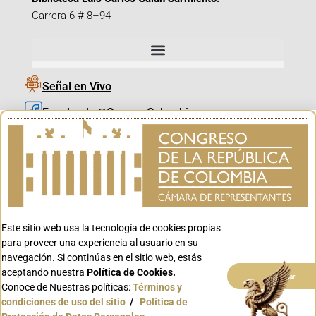
Carrera 6 # 8–94
Señal en Vivo
Facebook_@CamaraColombia
Instagram_@CamaraColombia
X_@CamaraColombia
Youtube_@CamaraColombia
Tiktok_@CamaraColombia
Este sitio web usa la tecnología de cookies propias
Youtube_@CanalCongreso
para proveer una experiencia al usuario en su
navegación. Si continúas en el sitio web, estás
aceptando nuestra
Política de Cookies.
Aceptar
Conoce de Nuestras políticas:
Términos y
condiciones de uso del sitio
/
Política de
Conoce GOV.CO