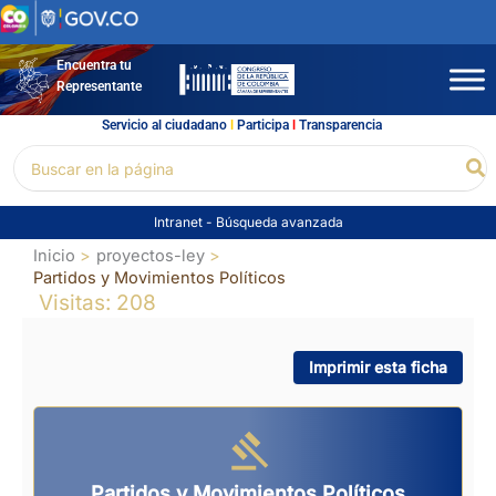
Ir
al
contenido
Encuentra tu
Representante
Servicio al ciudadano
l
Participa
l
Transparencia
Buscar
Bu
por:
Intranet
-
Búsqueda avanzada
Inicio
proyectos-ley
Partidos y Movimientos Políticos
Visitas: 208
Imprimir esta ficha
Partidos y Movimientos Políticos