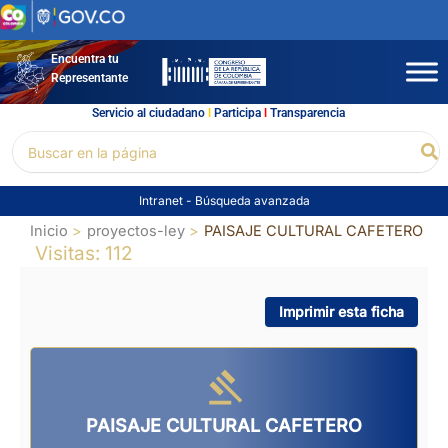
Ir
al
contenido
Encuentra tu
Representante
Servicio al ciudadano
l
Participa
l
Transparencia
Buscar
Bu
por:
Intranet
-
Búsqueda avanzada
Inicio
proyectos-ley
PAISAJE CULTURAL CAFETERO
Visitas: 112
Imprimir esta ficha
PAISAJE CULTURAL CAFETERO