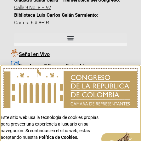
Claustro Santa Clara – Hemeroteca del Congreso:
Calle 9 No. 8 – 92
Biblioteca Luis Carlos Galán Sarmiento:
Carrera 6 # 8–94
Señal en Vivo
Facebook_@CamaraColombia
Instagram_@CamaraColombia
X_@CamaraColombia
Youtube_@CamaraColombia
Tiktok_@CamaraColombia
Este sitio web usa la tecnología de cookies propias
Youtube_@CanalCongreso
para proveer una experiencia al usuario en su
navegación. Si continúas en el sitio web, estás
aceptando nuestra
Política de Cookies.
Aceptar