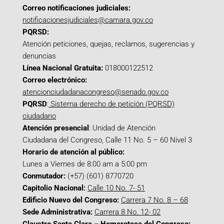
Correo notificaciones judiciales:
notificacionesjudiciales@camara.gov.co
PQRSD:
Atención peticiones, quejas, reclamos, sugerencias y
denuncias
Línea Nacional Gratuita:
018000122512
Correo electrónico:
atencionciudadanacongreso@senado.gov.co
PQRSD
:
Sistema derecho de petición (PQRSD)
ciudadano
Atención presencial
: Unidad de Atención
Ciudadana del Congreso, Calle 11 No. 5 – 60 Nivel 3
Horario de atención al público:
Lunes a Viernes de 8:00 am a 5:00 pm
Conmutador:
(+57) (601) 8770720
Capitolio Nacional:
Calle 10 No. 7- 51
Edificio Nuevo del Congreso:
Carrera 7 No. 8 – 68
Sede Administrativa:
Carrera 8 No. 12- 02