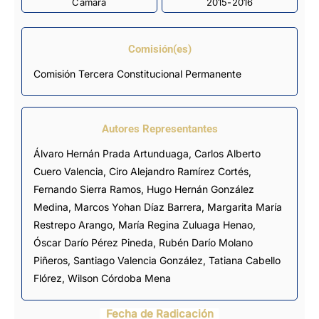
Cámara
2015-2016
Comisión(es)
Comisión Tercera Constitucional Permanente
Autores Representantes
Álvaro Hernán Prada Artunduaga
,
Carlos Alberto
Cuero Valencia
,
Ciro Alejandro Ramírez Cortés
,
Fernando Sierra Ramos
,
Hugo Hernán González
Medina
,
Marcos Yohan Díaz Barrera
,
Margarita María
Restrepo Arango
,
María Regina Zuluaga Henao
,
Óscar Darío Pérez Pineda
,
Rubén Darío Molano
Piñeros
,
Santiago Valencia González
,
Tatiana Cabello
Flórez
,
Wilson Córdoba Mena
Fecha de Radicación