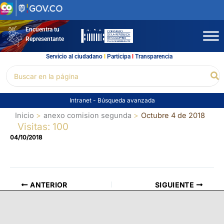
Ir
al
contenido
Encuentra tu
Representante
Servicio al ciudadano
l
Participa
l
Transparencia
Buscar
Bu
por:
Intranet
-
Búsqueda avanzada
Inicio
anexo comision segunda
Octubre 4 de 2018
Visitas: 100
04/10/2018
ANTERIOR
SIGUIENTE