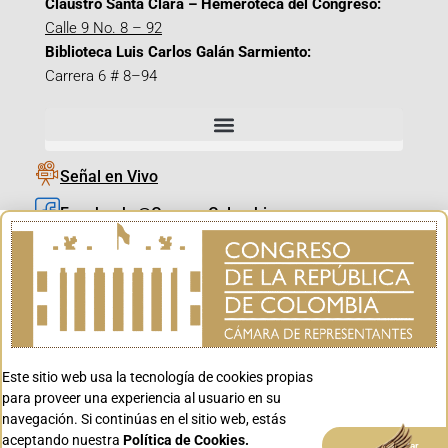
Claustro Santa Clara – Hemeroteca del Congreso:
Calle 9 No. 8 – 92
Biblioteca Luis Carlos Galán Sarmiento:
Carrera 6 # 8–94
Señal en Vivo
Facebook_@CamaraColombia
Instagram_@CamaraColombia
X_@CamaraColombia
Youtube_@CamaraColombia
Tiktok_@CamaraColombia
Este sitio web usa la tecnología de cookies propias
Youtube_@CanalCongreso
para proveer una experiencia al usuario en su
navegación. Si continúas en el sitio web, estás
aceptando nuestra
Política de Cookies.
Aceptar