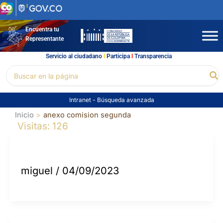
Ir
al
contenido
Encuentra tu
Representante
Servicio al ciudadano
l
Participa
l
Transparencia
Buscar
Bu
por:
Intranet
-
Búsqueda avanzada
Inicio
anexo comision segunda
Visitas: 126
miguel
/
04/09/2023