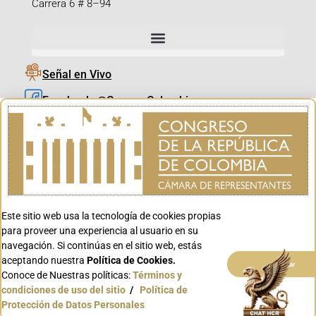
Carrera 6 # 8–94
Señal en Vivo
Facebook_@CamaraColombia
Instagram_@CamaraColombia
X_@CamaraColombia
Youtube_@CamaraColombia
Tiktok_@CamaraColombia
Este sitio web usa la tecnología de cookies propias
Youtube_@CanalCongreso
para proveer una experiencia al usuario en su
navegación. Si continúas en el sitio web, estás
aceptando nuestra
Política de Cookies.
Aceptar
Conoce de Nuestras políticas:
Términos y
condiciones de uso del sitio
/
Política de
Conoce GOV.CO
Protección de Datos Personales