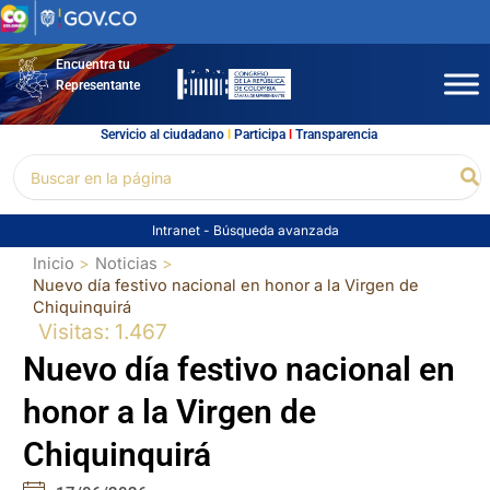
Ir
al
contenido
Encuentra tu
Representante
Servicio al ciudadano
l
Participa
l
Transparencia
Buscar
Bu
por:
Intranet
-
Búsqueda avanzada
Inicio
Noticias
Nuevo día festivo nacional en honor a la Virgen de
Chiquinquirá
Visitas: 1.467
Nuevo día festivo nacional en
honor a la Virgen de
Chiquinquirá