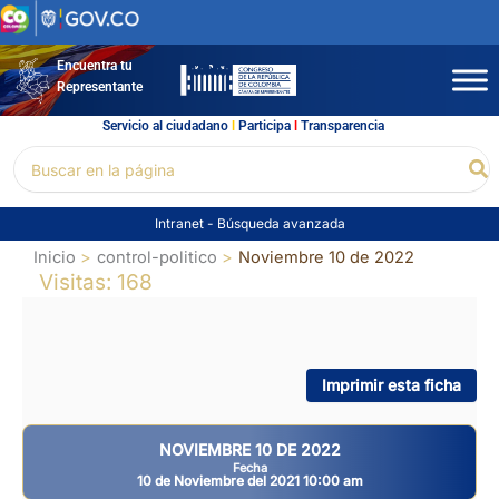
Ir
al
contenido
Encuentra tu
Representante
Servicio al ciudadano
l
Participa
l
Transparencia
Buscar
Bu
por:
Intranet
-
Búsqueda avanzada
Inicio
control-politico
Noviembre 10 de 2022
Visitas: 168
Imprimir esta ficha
NOVIEMBRE 10 DE 2022
Fecha
10 de Noviembre del 2021 10:00 am