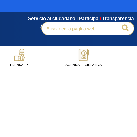
Servicio al ciudadano
l
Participa
l
Transparencia
Buscar
Bus
Agendamiento
l
Intranet
l
Búsqueda avanzada
por:
PRENSA
AGENDA LEGISLATIVA