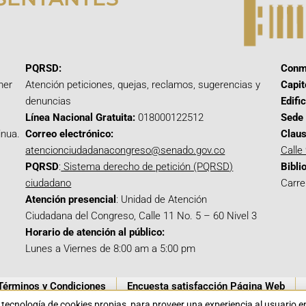
PQRSD:
Conm
mer
Atención peticiones, quejas, reclamos, sugerencias y
Capit
denuncias
Edifi
Línea Nacional Gratuita:
018000122512
Sede 
inua.
Correo electrónico:
Claus
atencionciudadanacongreso@senado.gov.co
Calle
PQRSD
:
Sistema derecho de petición (PQRSD)
Bibli
ciudadano
Carre
Atención presencial
: Unidad de Atención
Ciudadana del Congreso, Calle 11 No. 5 – 60 Nivel 3
Horario de atención al público:
Lunes a Viernes de 8:00 am a 5:00 pm
Términos y Condiciones
Encuesta satisfacción Página Web
a tecnología de cookies propias para proveer una experiencia al usuario 