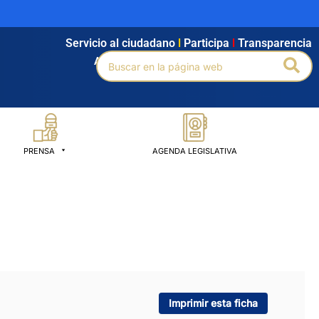
Servicio al ciudadano
l
Participa
l
Transparencia
Buscar
Bus
Agendamiento
l
Intranet
l
Búsqueda avanzada
por:
PRENSA
AGENDA LEGISLATIVA
Imprimir esta ficha