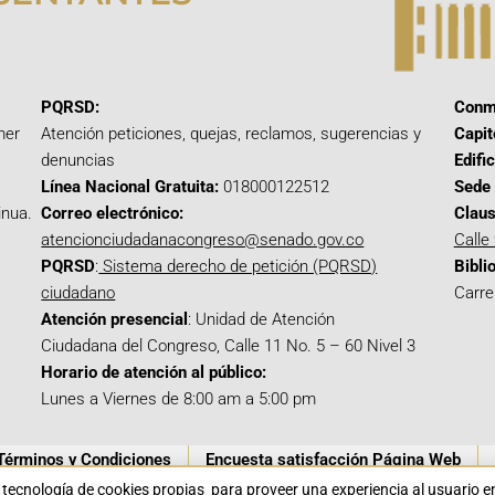
PQRSD:
Conm
mer
Atención peticiones, quejas, reclamos, sugerencias y
Capit
denuncias
Edifi
Línea Nacional Gratuita:
018000122512
Sede 
inua.
Correo electrónico:
Claus
atencionciudadanacongreso@senado.gov.co
Calle
PQRSD
:
Sistema derecho de petición (PQRSD)
Bibli
ciudadano
Carre
Atención presencial
: Unidad de Atención
Ciudadana del Congreso, Calle 11 No. 5 – 60 Nivel 3
Horario de atención al público:
Lunes a Viernes de 8:00 am a 5:00 pm
Términos y Condiciones
Encuesta satisfacción Página Web
a tecnología de cookies propias para proveer una experiencia al usuario 