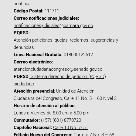
continua.
Código Postal:
111711
Correo notificaciones judiciales:
notificacionesjudiciales@camara.gov.co
PQRSD:
Atención peticiones, quejas, reclamos, sugerencias y
denuncias
Línea Nacional Gratuita:
018000122512
Correo electrónico:
atencionciudadanacongreso@senado.gov.co
PQRSD
:
Sistema derecho de petición (PQRSD)
ciudadano
Atención presencial
: Unidad de Atención
Ciudadana del Congreso, Calle 11 No. 5 – 60 Nivel 3
Horario de atención al público:
Lunes a Viernes de 8:00 am a 5:00 pm
Conmutador:
(+57) (601) 8770720
Capitolio Nacional:
Calle 10 No. 7- 51
Edificio Nuevo del Congreso:
Carrera 7 No. 8 – 68