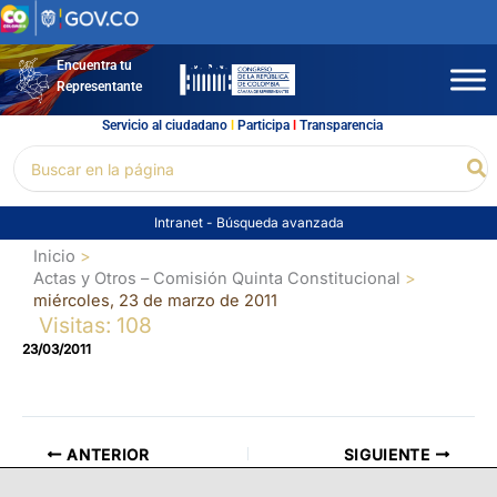
Ir
al
contenido
Encuentra tu
Representante
Servicio al ciudadano
l
Participa
l
Transparencia
Buscar
Bu
por:
Intranet
-
Búsqueda avanzada
Inicio
Actas y Otros – Comisión Quinta Constitucional
miércoles, 23 de marzo de 2011
Visitas: 108
23/03/2011
ANTERIOR
SIGUIENTE