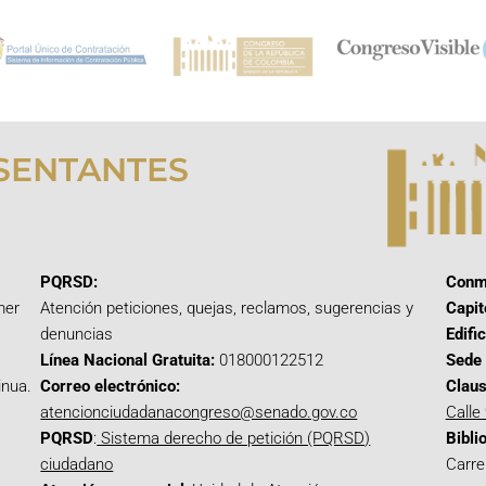
SENTANTES
PQRSD:
Conm
mer
Atención peticiones, quejas, reclamos, sugerencias y
Capit
denuncias
Edifi
Línea Nacional Gratuita:
018000122512
Sede 
inua.
Correo electrónico:
Claus
atencionciudadanacongreso@senado.gov.co
Calle
PQRSD
:
Sistema derecho de petición (PQRSD)
Bibli
ciudadano
Carre