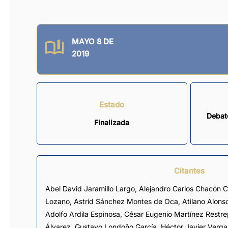
MAYO 8 DE
2019
Estado
Debate
Finalizada
Citantes
Abel David Jaramillo Largo
,
Alejandro Carlos Chacón 
Lozano
,
Astrid Sánchez Montes de Oca
,
Atilano Alons
Adolfo Ardila Espinosa
,
César Eugenio Martínez Restr
Álvarez
,
Gustavo Londoño García
,
Héctor Javier Verga