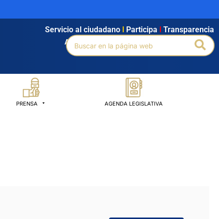
Servicio al ciudadano
l
Participa
l
Transparencia
Buscar
Bus
Agendamiento
l
Intranet
l
Búsqueda avanzada
por:
PRENSA
AGENDA LEGISLATIVA