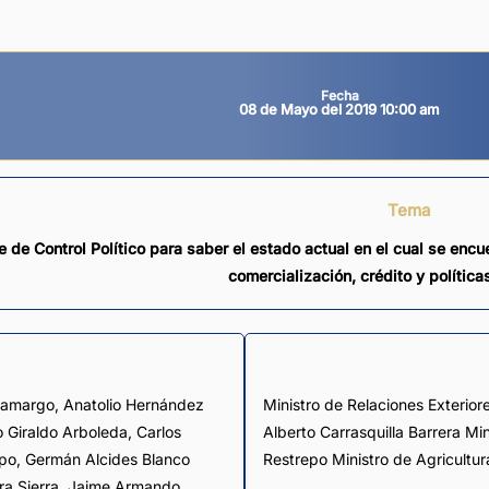
Fecha
08 de Mayo del 2019 10:00 am
Tema
 de Control Político para saber el estado actual en el cual se encue
comercialización, crédito y política
Camargo
,
Anatolio Hernández
Ministro de Relaciones Exteriore
o Giraldo Arboleda
,
Carlos
Alberto Carrasquilla Barrera Mi
epo
,
Germán Alcides Blanco
Restrepo Ministro de Agricultur
ra Sierra
,
Jaime Armando