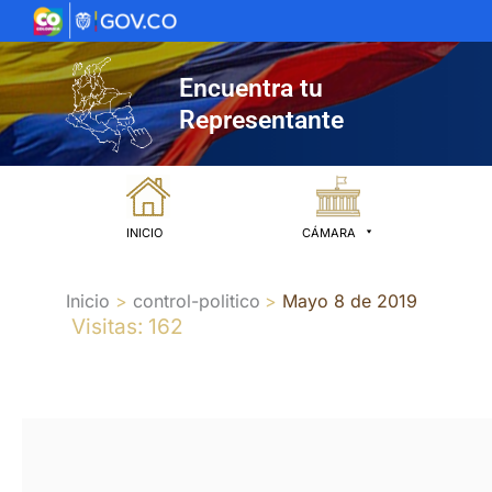
Ir
al
contenido
Encuentra tu
Representante
INICIO
CÁMARA
Inicio
control-politico
Mayo 8 de 2019
Visitas: 162