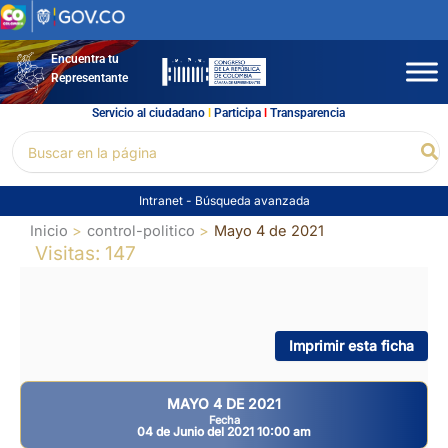
Ir
al
contenido
Encuentra tu
Representante
Servicio al ciudadano
l
Participa
l
Transparencia
Buscar
Bu
por:
Intranet
-
Búsqueda avanzada
Inicio
control-politico
Mayo 4 de 2021
Visitas: 147
Imprimir esta ficha
MAYO 4 DE 2021
Fecha
04 de Junio del 2021 10:00 am