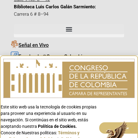
Biblioteca Luis Carlos Galán Sarmiento:
Carrera 6 # 8–94
Señal en Vivo
Facebook_@CamaraColombia
Instagram_@CamaraColombia
X_@CamaraColombia
Youtube_@CamaraColombia
Tiktok_@CamaraColombia
Este sitio web usa la tecnología de cookies propias
Youtube_@CanalCongreso
para proveer una experiencia al usuario en su
navegación. Si continúas en el sitio web, estás
aceptando nuestra
Política de Cookies.
Aceptar
Conoce de Nuestras políticas:
Términos y