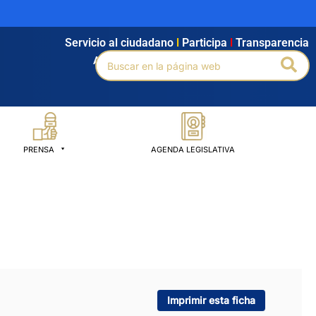
Servicio al ciudadano
l
Participa
l
Transparencia
Buscar
Bus
Agendamiento
l
Intranet
l
Búsqueda avanzada
por:
PRENSA
AGENDA LEGISLATIVA
Imprimir esta ficha