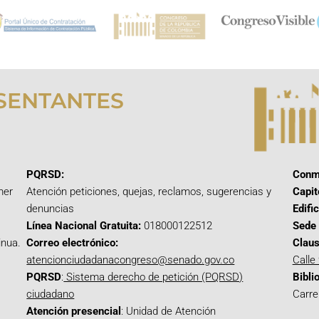
SENTANTES
PQRSD:
Conm
mer
Atención peticiones, quejas, reclamos, sugerencias y
Capit
denuncias
Edifi
Línea Nacional Gratuita:
018000122512
Sede 
inua.
Correo electrónico:
Claus
atencionciudadanacongreso@senado.gov.co
Calle
PQRSD
:
Sistema derecho de petición (PQRSD)
Bibli
ciudadano
Carre
Atención presencial
: Unidad de Atención