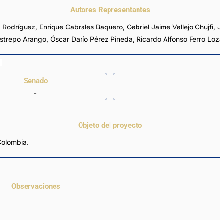
Autores Representantes
 Rodríguez
,
Enrique Cabrales Baquero
,
Gabriel Jaime Vallejo Chujfi
,
estrepo Arango
,
Óscar Darío Pérez Pineda
,
Ricardo Alfonso Ferro Lo
Senado
-
Objeto del proyecto
 Colombia.
Observaciones