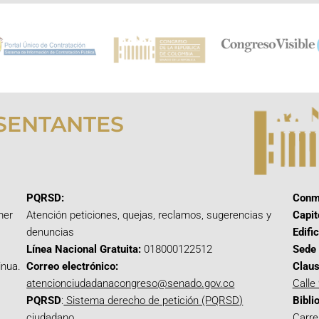
SENTANTES
PQRSD:
Conm
mer
Atención peticiones, quejas, reclamos, sugerencias y
Capit
denuncias
Edifi
Línea Nacional Gratuita:
018000122512
Sede 
inua.
Correo electrónico:
Claus
atencionciudadanacongreso@senado.gov.co
Calle
PQRSD
:
Sistema derecho de petición (PQRSD)
Bibli
ciudadano
Carre