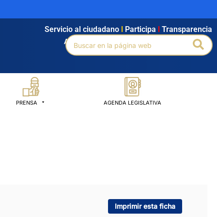
Servicio al ciudadano
l
Participa
l
Transparencia
Buscar
Bus
Agendamiento
l
Intranet
l
Búsqueda avanzada
por:
PRENSA
AGENDA LEGISLATIVA
Imprimir esta ficha