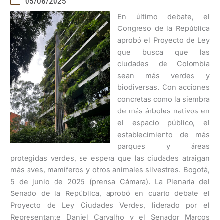
05/06/2025
En último debate, el
Congreso de la República
aprobó el Proyecto de Ley
que busca que las
ciudades de Colombia
sean más verdes y
biodiversas. Con acciones
concretas como la siembra
de más árboles nativos en
el espacio público, el
establecimiento de más
parques y áreas
protegidas verdes, se espera que las ciudades atraigan
más aves, mamíferos y otros animales silvestres. Bogotá,
5 de junio de 2025 (prensa Cámara). La Plenaria del
Senado de la República, aprobó en cuarto debate el
Proyecto de Ley Ciudades Verdes, liderado por el
Representante Daniel Carvalho y el Senador Marcos