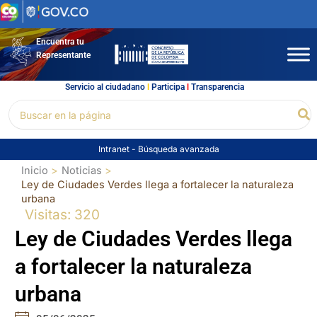
Ir
al
contenido
Encuentra tu
Representante
Servicio al ciudadano
l
Participa
l
Transparencia
Buscar
Bu
por:
Intranet
-
Búsqueda avanzada
Inicio
Noticias
Ley de Ciudades Verdes llega a fortalecer la naturaleza
urbana
Visitas: 320
Ley de Ciudades Verdes llega
a fortalecer la naturaleza
urbana