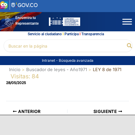
Ir
al
contenido
Encuentra tu
Representante
Servicio al ciudadano
l
Participa
l
Transparencia
Buscar
Bu
por:
Intranet
-
Búsqueda avanzada
Inicio
Buscador de leyes - Año1971
LEY 8 de 1971
Visitas: 84
28/05/2025
ANTERIOR
SIGUIENTE