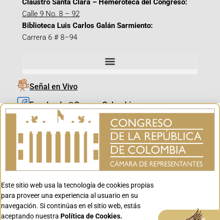
Claustro Santa Clara – Hemeroteca del Congreso:
Calle 9 No. 8 – 92
Biblioteca Luis Carlos Galán Sarmiento:
Carrera 6 # 8–94
Señal en Vivo
Facebook_@CamaraColombia
Instagram_@CamaraColombia
X_@CamaraColombia
Youtube_@CamaraColombia
Tiktok_@CamaraColombia
Este sitio web usa la tecnología de cookies propias
Youtube_@CanalCongreso
para proveer una experiencia al usuario en su
navegación. Si continúas en el sitio web, estás
aceptando nuestra
Política de Cookies.
Aceptar