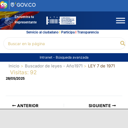
Ir
al
contenido
Encuentra tu
Representante
Servicio al ciudadano
l
Participa
l
Transparencia
Buscar
Bu
por:
Intranet
-
Búsqueda avanzada
Inicio
Buscador de leyes - Año1971
LEY 7 de 1971
Visitas: 92
28/05/2025
ANTERIOR
SIGUIENTE