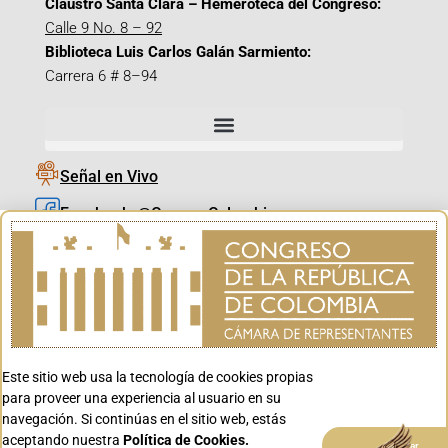
Claustro Santa Clara – Hemeroteca del Congreso:
Calle 9 No. 8 – 92
Biblioteca Luis Carlos Galán Sarmiento:
Carrera 6 # 8–94
Señal en Vivo
Facebook_@CamaraColombia
Instagram_@CamaraColombia
X_@CamaraColombia
Youtube_@CamaraColombia
Tiktok_@CamaraColombia
Este sitio web usa la tecnología de cookies propias
Youtube_@CanalCongreso
para proveer una experiencia al usuario en su
navegación. Si continúas en el sitio web, estás
aceptando nuestra
Política de Cookies.
Aceptar