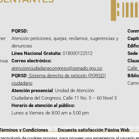
PQRSD:
Conm
mer
Atención peticiones, quejas, reclamos, sugerencias y
Capit
denuncias
Edifi
Línea Nacional Gratuita:
018000122512
Sede 
inua.
Correo electrónico:
Claus
atencionciudadanacongreso@senado.gov.co
Calle
PQRSD
:
Sistema derecho de petición (PQRSD)
Bibli
ciudadano
Carre
Atención presencial
: Unidad de Atención
Ciudadana del Congreso, Calle 11 No. 5 – 60 Nivel 3
Horario de atención al público:
Lunes a Viernes de 8:00 am a 5:00 pm
Términos y Condiciones
Encuesta satisfacción Página Web
a tecnología de cookies propias para proveer una experiencia al usuario 