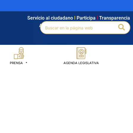
Servicio al ciudadano
l
Participa
l
Transparencia
Buscar
Bus
Agendamiento
l
Intranet
l
Búsqueda avanzada
por:
PRENSA
AGENDA LEGISLATIVA