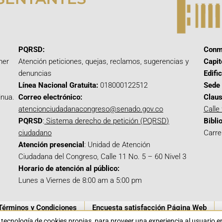
PQRSD:
Conm
mer
Atención peticiones, quejas, reclamos, sugerencias y
Capit
denuncias
Edifi
Línea Nacional Gratuita:
018000122512
Sede 
inua.
Correo electrónico:
Claus
atencionciudadanacongreso@senado.gov.co
Calle
PQRSD
:
Sistema derecho de petición (PQRSD)
Bibli
ciudadano
Carre
Atención presencial
: Unidad de Atención
Ciudadana del Congreso, Calle 11 No. 5 – 60 Nivel 3
Horario de atención al público:
Lunes a Viernes de 8:00 am a 5:00 pm
Términos y Condiciones
Encuesta satisfacción Página Web
a tecnología de cookies propias para proveer una experiencia al usuario 