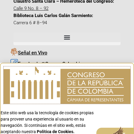
Claustro Santa Clara – Hemeroteca del Congreso:
Calle 9 No. 8 – 92
Biblioteca Luis Carlos Galán Sarmiento:
Carrera 6 # 8–94
Señal en Vivo
Facebook_@CamaraColombia
Instagram_@CamaraColombia
X_@CamaraColombia
Youtube_@CamaraColombia
Tiktok_@CamaraColombia
Este sitio web usa la tecnología de cookies propias
Youtube_@CanalCongreso
para proveer una experiencia al usuario en su
navegación. Si continúas en el sitio web, estás
aceptando nuestra
Política de Cookies.
Aceptar