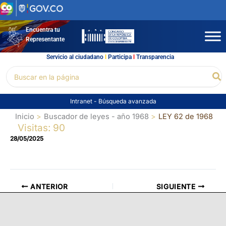
Ir
al
contenido
Encuentra tu
Representante
Servicio al ciudadano
l
Participa
l
Transparencia
Buscar
Bu
por:
Intranet
-
Búsqueda avanzada
Inicio
Buscador de leyes - año 1968
LEY 62 de 1968
Visitas: 90
28/05/2025
ANTERIOR
SIGUIENTE