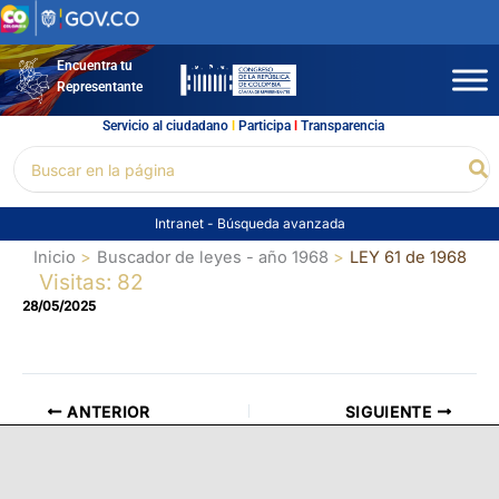
Ir
al
contenido
Encuentra tu
Representante
Servicio al ciudadano
l
Participa
l
Transparencia
Buscar
Bu
por:
Intranet
-
Búsqueda avanzada
Inicio
Buscador de leyes - año 1968
LEY 61 de 1968
Visitas: 82
28/05/2025
ANTERIOR
SIGUIENTE