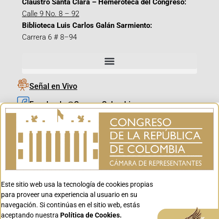
Claustro Santa Clara – Hemeroteca del Congreso:
Calle 9 No. 8 – 92
Biblioteca Luis Carlos Galán Sarmiento:
Carrera 6 # 8–94
Señal en Vivo
Facebook_@CamaraColombia
Instagram_@CamaraColombia
X_@CamaraColombia
Youtube_@CamaraColombia
Tiktok_@CamaraColombia
Este sitio web usa la tecnología de cookies propias
Youtube_@CanalCongreso
para proveer una experiencia al usuario en su
navegación. Si continúas en el sitio web, estás
aceptando nuestra
Política de Cookies.
Aceptar