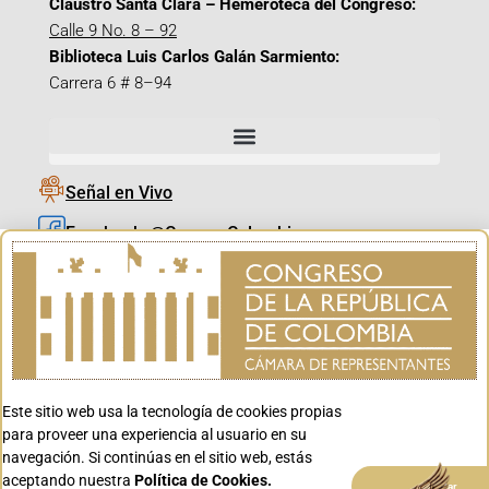
Claustro Santa Clara – Hemeroteca del Congreso:
Calle 9 No. 8 – 92
Biblioteca Luis Carlos Galán Sarmiento:
Carrera 6 # 8–94
Señal en Vivo
Facebook_@CamaraColombia
Instagram_@CamaraColombia
X_@CamaraColombia
Youtube_@CamaraColombia
Tiktok_@CamaraColombia
Este sitio web usa la tecnología de cookies propias
Youtube_@CanalCongreso
para proveer una experiencia al usuario en su
navegación. Si continúas en el sitio web, estás
aceptando nuestra
Política de Cookies.
Aceptar