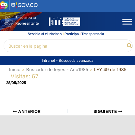
Ir
al
contenido
Encuentra tu
Representante
Servicio al ciudadano
l
Participa
l
Transparencia
Buscar
Bu
por:
Intranet
-
Búsqueda avanzada
Inicio
Buscador de leyes - Año1985
LEY 49 de 1985
Visitas: 67
28/05/2025
ANTERIOR
SIGUIENTE