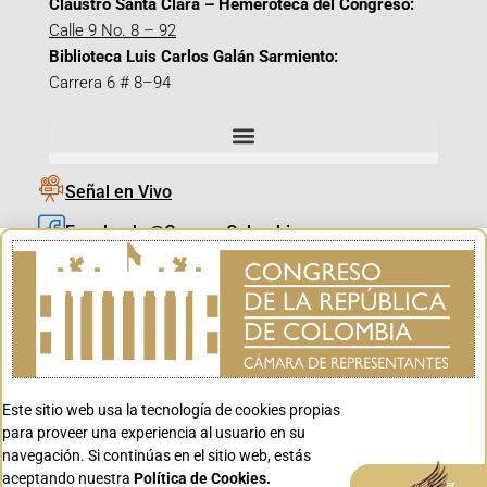
Claustro Santa Clara – Hemeroteca del Congreso:
Calle 9 No. 8 – 92
Biblioteca Luis Carlos Galán Sarmiento:
Carrera 6 # 8–94
Señal en Vivo
Facebook_@CamaraColombia
Instagram_@CamaraColombia
X_@CamaraColombia
Youtube_@CamaraColombia
Tiktok_@CamaraColombia
Este sitio web usa la tecnología de cookies propias
Youtube_@CanalCongreso
para proveer una experiencia al usuario en su
navegación. Si continúas en el sitio web, estás
aceptando nuestra
Política de Cookies.
Aceptar