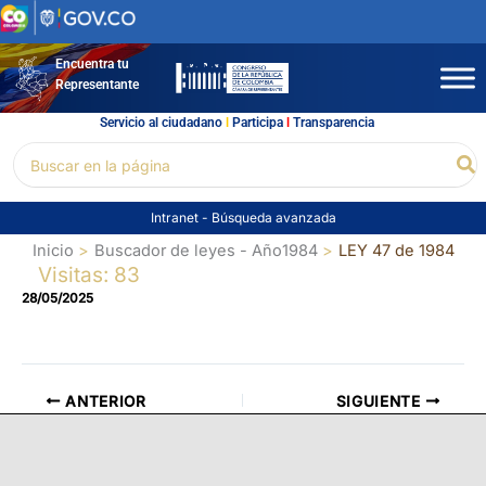
Ir
al
contenido
Encuentra tu
Representante
Servicio al ciudadano
l
Participa
l
Transparencia
Buscar
Bu
por:
Intranet
-
Búsqueda avanzada
Inicio
Buscador de leyes - Año1984
LEY 47 de 1984
Visitas: 83
28/05/2025
ANTERIOR
SIGUIENTE