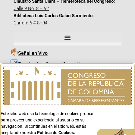
Claustro Santa Clara – Hemeroteca del Congreso:
Calle 9 No. 8 – 92
Biblioteca Luis Carlos Galán Sarmiento:
Carrera 6 # 8–94
Señal en Vivo
Facebook_@CamaraColombia
Instagram_@CamaraColombia
X_@CamaraColombia
Youtube_@CamaraColombia
Tiktok_@CamaraColombia
Este sitio web usa la tecnología de cookies propias
Youtube_@CanalCongreso
para proveer una experiencia al usuario en su
navegación. Si continúas en el sitio web, estás
aceptando nuestra
Política de Cookies.
Aceptar