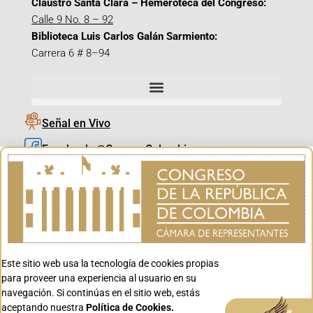
Claustro Santa Clara – Hemeroteca del Congreso:
Calle 9 No. 8 – 92
Biblioteca Luis Carlos Galán Sarmiento:
Carrera 6 # 8–94
Señal en Vivo
Facebook_@CamaraColombia
Instagram_@CamaraColombia
X_@CamaraColombia
Youtube_@CamaraColombia
Tiktok_@CamaraColombia
Este sitio web usa la tecnología de cookies propias
Youtube_@CanalCongreso
para proveer una experiencia al usuario en su
navegación. Si continúas en el sitio web, estás
aceptando nuestra
Política de Cookies.
Aceptar