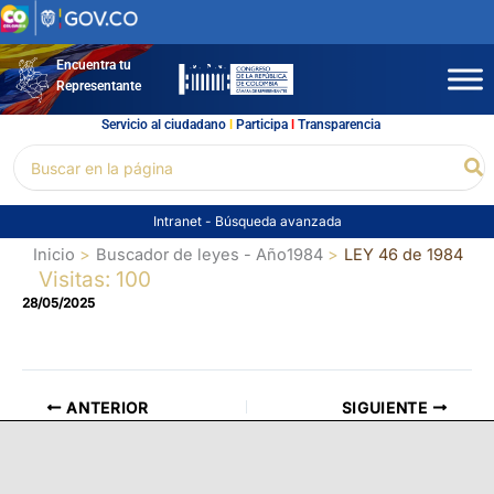
Ir
al
contenido
Encuentra tu
Representante
Servicio al ciudadano
l
Participa
l
Transparencia
Buscar
Bu
por:
Intranet
-
Búsqueda avanzada
Inicio
Buscador de leyes - Año1984
LEY 46 de 1984
Visitas: 100
28/05/2025
ANTERIOR
SIGUIENTE