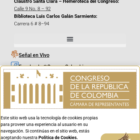
Claustro Santa Clara – Hemeroteca del Congreso:
Calle 9 No. 8 – 92
Biblioteca Luis Carlos Galán Sarmiento:
Carrera 6 # 8–94
Señal en Vivo
Facebook_@CamaraColombia
Instagram_@CamaraColombia
X_@CamaraColombia
Youtube_@CamaraColombia
Tiktok_@CamaraColombia
Este sitio web usa la tecnología de cookies propias
Youtube_@CanalCongreso
para proveer una experiencia al usuario en su
navegación. Si continúas en el sitio web, estás
aceptando nuestra
Política de Cookies.
Aceptar