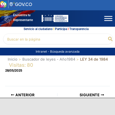
Ir
al
contenido
Encuentra tu
Representante
Servicio al ciudadano
l
Participa
l
Transparencia
Buscar
Bu
por:
Intranet
-
Búsqueda avanzada
Inicio
Buscador de leyes - Año1984
LEY 34 de 1984
Visitas: 80
28/05/2025
ANTERIOR
SIGUIENTE