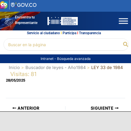
Ir
al
contenido
Encuentra tu
Representante
Servicio al ciudadano
l
Participa
l
Transparencia
Buscar
Bu
por:
Intranet
-
Búsqueda avanzada
Inicio
Buscador de leyes - Año1984
LEY 33 de 1984
Visitas: 81
28/05/2025
ANTERIOR
SIGUIENTE