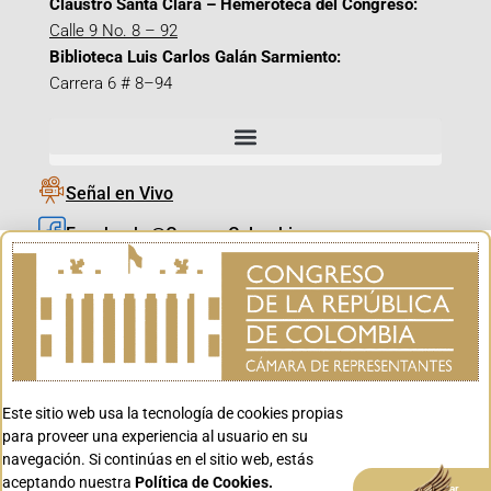
Claustro Santa Clara – Hemeroteca del Congreso:
Calle 9 No. 8 – 92
Biblioteca Luis Carlos Galán Sarmiento:
Carrera 6 # 8–94
Señal en Vivo
Facebook_@CamaraColombia
Instagram_@CamaraColombia
X_@CamaraColombia
Youtube_@CamaraColombia
Tiktok_@CamaraColombia
Este sitio web usa la tecnología de cookies propias
Youtube_@CanalCongreso
para proveer una experiencia al usuario en su
navegación. Si continúas en el sitio web, estás
aceptando nuestra
Política de Cookies.
Aceptar