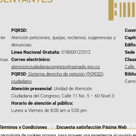
PQRSD:
Conm
mer
Atención peticiones, quejas, reclamos, sugerencias y
Capit
denuncias
Edifi
Línea Nacional Gratuita:
018000122512
Sede 
inua.
Correo electrónico:
Claus
atencionciudadanacongreso@senado.gov.co
Calle
PQRSD
:
Sistema derecho de petición (PQRSD)
Bibli
ciudadano
Carre
Atención presencial
: Unidad de Atención
Ciudadana del Congreso, Calle 11 No. 5 – 60 Nivel 3
Horario de atención al público:
Lunes a Viernes de 8:00 am a 5:00 pm
Términos y Condiciones
Encuesta satisfacción Página Web
a tecnología de cookies propias para proveer una experiencia al usuario 