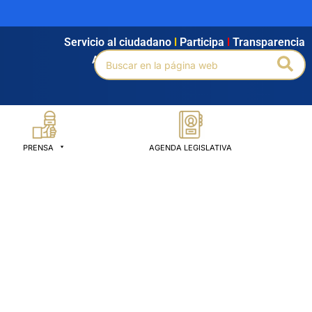
Servicio al ciudadano
l
Participa
l
Transparencia
Buscar
Bus
Agendamiento
l
Intranet
l
Búsqueda avanzada
por:
PRENSA
AGENDA LEGISLATIVA