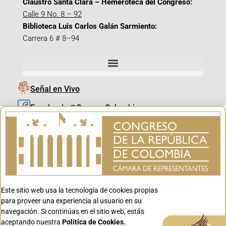
Claustro Santa Clara – Hemeroteca del Congreso:
Calle 9 No. 8 – 92
Biblioteca Luis Carlos Galán Sarmiento:
Carrera 6 # 8–94
Señal en Vivo
Facebook_@CamaraColombia
Instagram_@CamaraColombia
X_@CamaraColombia
Youtube_@CamaraColombia
Tiktok_@CamaraColombia
Este sitio web usa la tecnología de cookies propias
Youtube_@CanalCongreso
para proveer una experiencia al usuario en su
navegación. Si continúas en el sitio web, estás
aceptando nuestra
Política de Cookies.
Aceptar