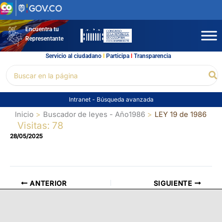
Ir
al
contenido
Encuentra tu
Representante
Servicio al ciudadano
l
Participa
l
Transparencia
Buscar
Bu
por:
Intranet
-
Búsqueda avanzada
Inicio
Buscador de leyes - Año1986
LEY 19 de 1986
Visitas: 78
28/05/2025
ANTERIOR
SIGUIENTE